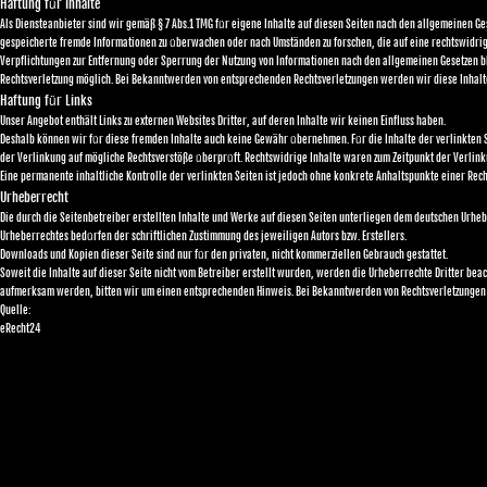
ü
Haftung f
r Inhalte
ü
Als Diensteanbieter sind wir gemäß § 7 Abs.1 TMG f
r eigene Inhalte auf diesen Seiten nach den allgemeinen Ges
ü
gespeicherte fremde Informationen zu
berwachen oder nach Umständen zu forschen, die auf eine rechtswidrig
Verpflichtungen zur Entfernung oder Sperrung der Nutzung von Informationen nach den allgemeinen Gesetzen b
Rechtsverletzung möglich. Bei Bekanntwerden von entsprechenden Rechtsverletzungen werden wir diese Inhal
ü
Haftung f
r Links
Unser Angebot enthält Links zu externen Websites Dritter, auf deren Inhalte wir keinen Einfluss haben.
ü
ü
ü
Deshalb können wir f
r diese fremden Inhalte auch keine Gewähr
bernehmen. F
r die Inhalte der verlinkten
ü
ü
der Verlinkung auf mögliche Rechtsverstöße
berpr
ft. Rechtswidrige Inhalte waren zum Zeitpunkt der Verlin
Eine permanente inhaltliche Kontrolle der verlinkten Seiten ist jedoch ohne konkrete Anhaltspunkte einer Re
Urheberrecht
Die durch die Seitenbetreiber erstellten Inhalte und Werke auf diesen Seiten unterliegen dem deutschen Urheb
ü
Urheberrechtes bed
rfen der schriftlichen Zustimmung des jeweiligen Autors bzw. Erstellers.
ü
Downloads und Kopien dieser Seite sind nur f
r den privaten, nicht kommerziellen Gebrauch gestattet.
Soweit die Inhalte auf dieser Seite nicht vom Betreiber erstellt wurden, werden die Urheberrechte Dritter bea
aufmerksam werden, bitten wir um einen entsprechenden Hinweis. Bei Bekanntwerden von Rechtsverletzungen
Quelle:
eRecht24