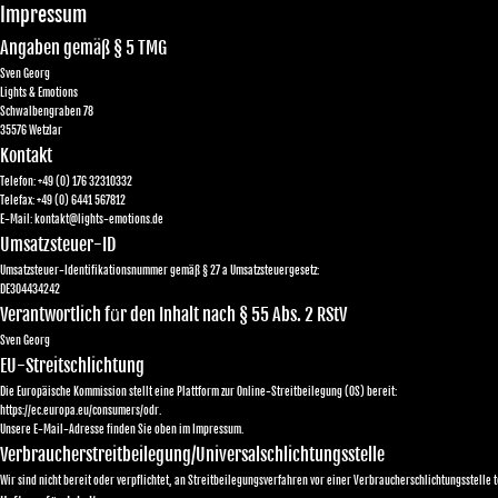
Impressum
Angaben gemäß § 5 TMG
Sven Georg
Lights & Emotions
Schwalbengraben 78
35576 Wetzlar
Kontakt
Telefon: +49 (0) 176 32310332
Telefax: +49 (0) 6441 567812
E-Mail: kontakt@lights-emotions.de
Umsatzsteuer-ID
Umsatzsteuer-Identifikationsnummer gemäß § 27 a Umsatzsteuergesetz:
DE304434242
ü
Verantwortlich f
r den Inhalt nach § 55 Abs. 2 RStV
Sven Georg
EU-Streitschlichtung
Die Europäische Kommission stellt eine Plattform zur Online-Streitbeilegung (OS) bereit:
https://ec.europa.eu/consumers/odr.
Unsere E-Mail-Adresse finden Sie oben im Impressum.
Verbraucherstreitbeilegung/Universalschlichtungsstelle
Wir sind nicht bereit oder verpflichtet, an Streitbeilegungsverfahren vor einer Verbraucherschlichtungsstelle 